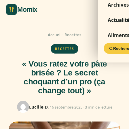
Archives
Momix
Actualit
Aliment
Accueil
·
Recettes
Recherc
RECETTES
« Vous ratez votre pâte
brisée ? Le secret
choquant d’un pro (ça
change tout) »
Lucille D.
16 septembre 2025 · 3 min de lecture