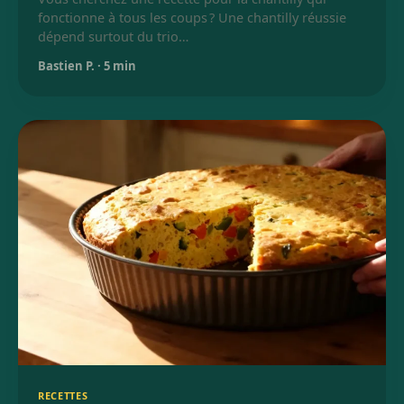
fonctionne à tous les coups ? Une chantilly réussie
dépend surtout du trio…
Bastien P.
·
5 min
RECETTES