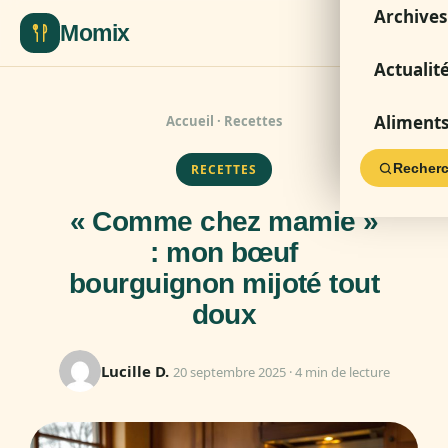
Archives
Momix
Actualit
Aliment
Accueil
·
Recettes
Recherc
RECETTES
« Comme chez mamie »
: mon bœuf
bourguignon mijoté tout
doux
Lucille D.
20 septembre 2025 · 4 min de lecture