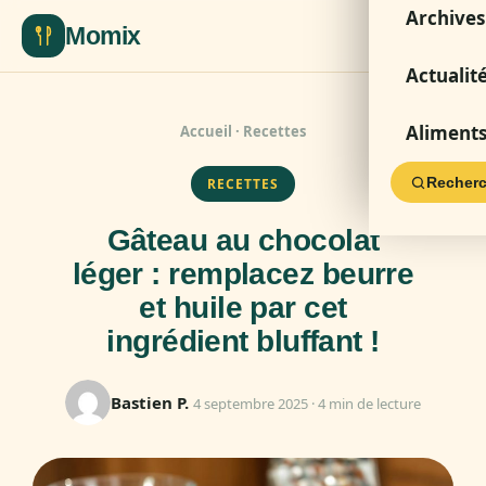
Archives
Momix
Actualit
Aliment
Accueil
·
Recettes
Recherc
RECETTES
Gâteau au chocolat
léger : remplacez beurre
et huile par cet
ingrédient bluffant !
Bastien P.
4 septembre 2025 · 4 min de lecture