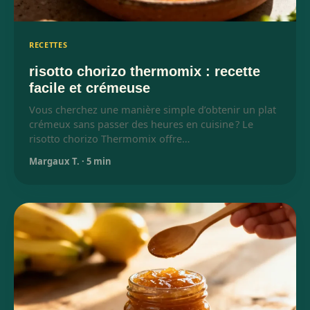
RECETTES
risotto chorizo thermomix : recette
facile et crémeuse
Vous cherchez une manière simple d’obtenir un plat
crémeux sans passer des heures en cuisine ? Le
risotto chorizo Thermomix offre…
Margaux T.
·
5 min