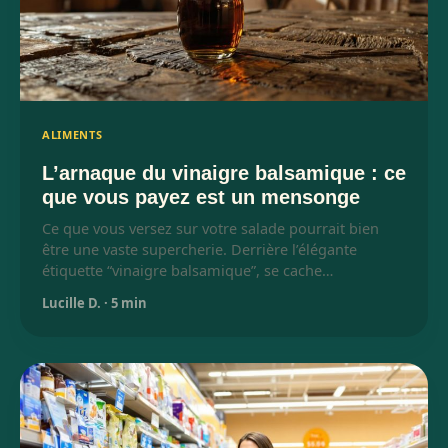
ALIMENTS
L’arnaque du vinaigre balsamique : ce
que vous payez est un mensonge
Ce que vous versez sur votre salade pourrait bien
être une vaste supercherie. Derrière l’élégante
étiquette “vinaigre balsamique”, se cache…
Lucille D.
·
5 min