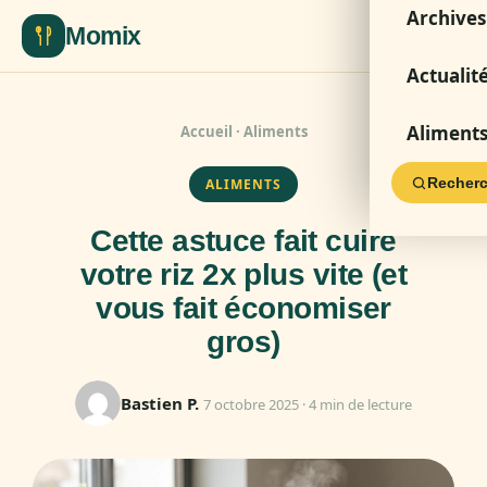
Archives
Momix
Actualit
Aliment
Accueil
·
Aliments
Recherc
ALIMENTS
Cette astuce fait cuire
votre riz 2x plus vite (et
vous fait économiser
gros)
Bastien P.
7 octobre 2025 · 4 min de lecture