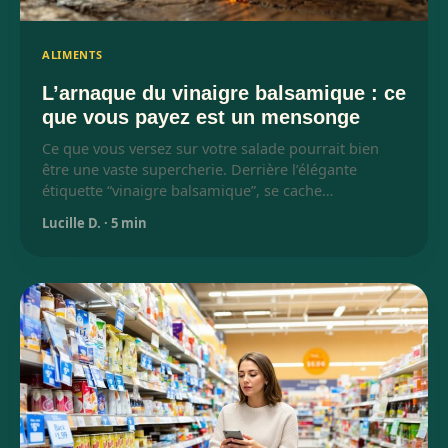
ALIMENTS
L’arnaque du vinaigre balsamique : ce
que vous payez est un mensonge
Ce que vous versez sur votre salade pourrait bien
être une vaste supercherie. Derrière l’élégante
étiquette “vinaigre balsamique”, se cache…
Lucille D.
·
5 min