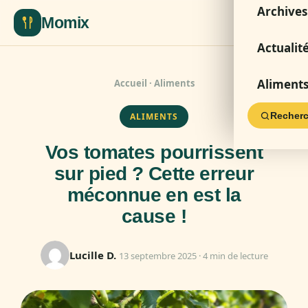
Archives
Momix
Actualit
Aliment
Accueil
·
Aliments
Recherc
ALIMENTS
Vos tomates pourrissent
sur pied ? Cette erreur
méconnue en est la
cause !
Lucille D.
13 septembre 2025 · 4 min de lecture