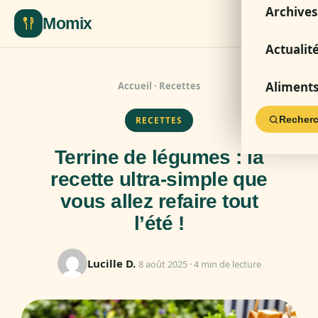
Archives
Momix
Actualit
Aliment
Accueil
·
Recettes
Recherc
RECETTES
Terrine de légumes : la
recette ultra-simple que
vous allez refaire tout
l’été !
Lucille D.
8 août 2025 · 4 min de lecture