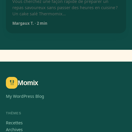
Vous cherchez une façon rapide de préparer un
repas savoureux sans passer des heures en cuisine ?
Un cake salé Thermomix…
Margaux T.
·
2 min
Momix
My WordPress Blog
THÈMES
Recettes
Archives