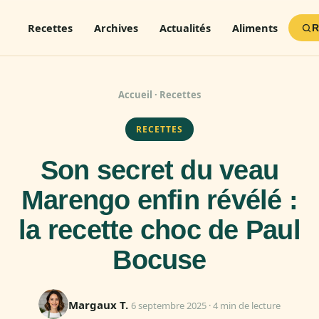
Recettes
Archives
Actualités
Aliments
R
Accueil
·
Recettes
RECETTES
Son secret du veau
Marengo enfin révélé :
la recette choc de Paul
Bocuse
Margaux T.
6 septembre 2025 · 4 min de lecture