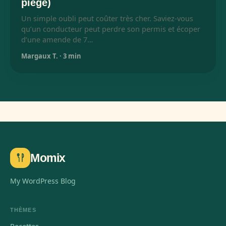
piège)
Un simple oubli peut coûter très cher. Saviez-vous
qu’un conducteur peut perdre son permis et écoper
d’une amende de 7…
Margaux T.
·
3 min
Momix
My WordPress Blog
THÈMES
Recettes