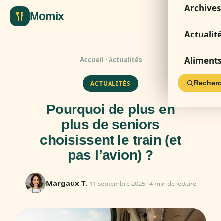
Archives
Momix
Actualit
Aliment
Accueil
·
Actualités
Recherc
ACTUALITÉS
Pourquoi de plus en
plus de seniors
choisissent le train (et
pas l’avion) ?
Margaux T.
11 septembre 2025 · 4 min de lecture