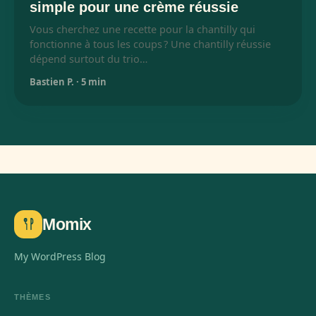
simple pour une crème réussie
Vous cherchez une recette pour la chantilly qui
fonctionne à tous les coups ? Une chantilly réussie
dépend surtout du trio…
Bastien P.
·
5 min
Momix
My WordPress Blog
THÈMES