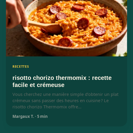
RECETTES
risotto chorizo thermomix : recette
facile et crémeuse
Vous cherchez une manière simple d’obtenir un plat
crémeux sans passer des heures en cuisine ? Le
risotto chorizo Thermomix offre…
Margaux T.
·
5 min