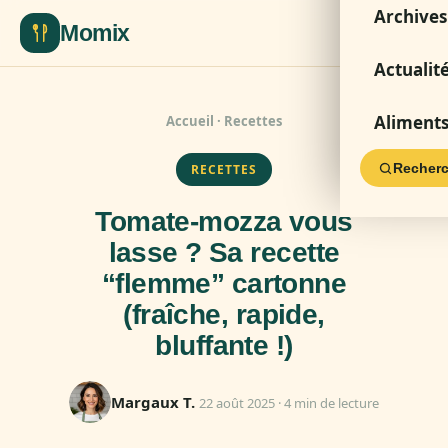
Archives
Momix
Actualit
Aliment
Accueil
·
Recettes
Recherc
RECETTES
Tomate-mozza vous
lasse ? Sa recette
“flemme” cartonne
(fraîche, rapide,
bluffante !)
Margaux T.
22 août 2025 · 4 min de lecture