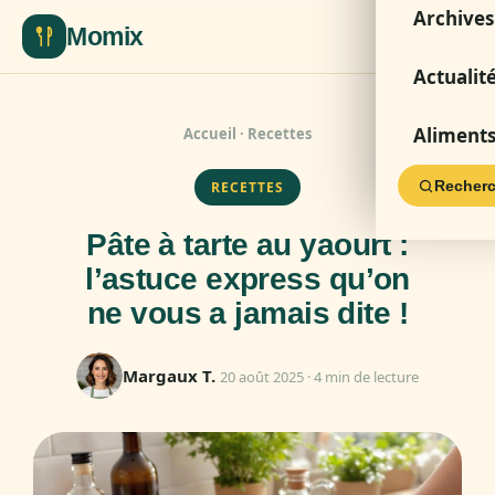
Archives
Momix
Actualit
Aliment
Accueil
·
Recettes
Recherc
RECETTES
Pâte à tarte au yaourt :
l’astuce express qu’on
ne vous a jamais dite !
Margaux T.
20 août 2025 · 4 min de lecture