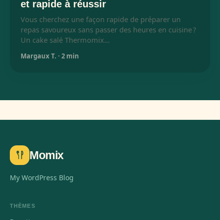
et rapide à réussir
Vous cherchez une façon rapide de préparer un
repas savoureux sans passer des heures en cuisine ?
Un cake salé Thermomix…
Margaux T.
·
2 min
Momix
My WordPress Blog
THÈMES