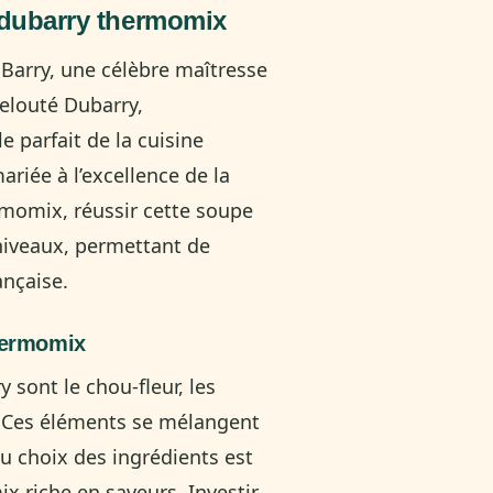
e dubarry thermomix
arry, une célèbre maîtresse
velouté Dubarry,
 parfait de la cuisine
ariée à l’excellence de la
rmomix, réussir cette soupe
 niveaux, permettant de
ançaise.
thermomix
 sont le chou-fleur, les
e. Ces éléments se mélangent
du choix des ingrédients est
 riche en saveurs. Investir