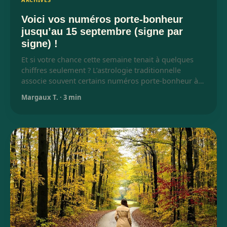
Voici vos numéros porte-bonheur
jusqu’au 15 septembre (signe par
signe) !
Et si votre chance cette semaine tenait à quelques
chiffres seulement ? L’astrologie traditionnelle
associe souvent certains numéros porte-bonheur à…
Margaux T.
·
3 min