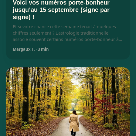
Voici vos numéros porte-bonheur
jusqu’au 15 septembre (signe par
signe) !
Et si votre chance cette semaine tenait à quelques
chiffres seulement ? L’astrologie traditionnelle
associe souvent certains numéros porte-bonheur à…
Margaux T.
·
3 min