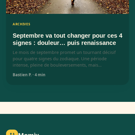
ARCHIVES
Septembre va tout changer pour ces 4
signes : douleur… puis renaissance
Le mois de septembre promet un tournant décisif
pour quatre signes du zodiaque. Une période
intense, pleine de bouleversements, mais…
Bastien P.
·
4 min