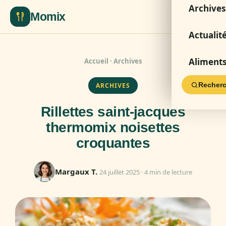
Archives
Momix
Actualit
Aliment
Accueil
·
Archives
Recherc
ARCHIVES
Rillettes saint-jacques
thermomix noisettes
croquantes
Margaux T.
24 juillet 2025 · 4 min de lecture