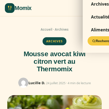
Archives
Momix
Actualit
Aliment
Accueil
·
Archives
Recherc
ARCHIVES
Mousse avocat kiwi
citron vert au
Thermomix
Lucille D.
24 juillet 2025 · 4 min de lecture