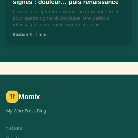
signes : douleur… puis renaissance
Le mois de septembre promet un tournant décisif
pour quatre signes du zodiaque. Une période
intense, pleine de bouleversements, mais…
Bastien P.
·
4 min
Momix
My WordPress Blog
THÈMES