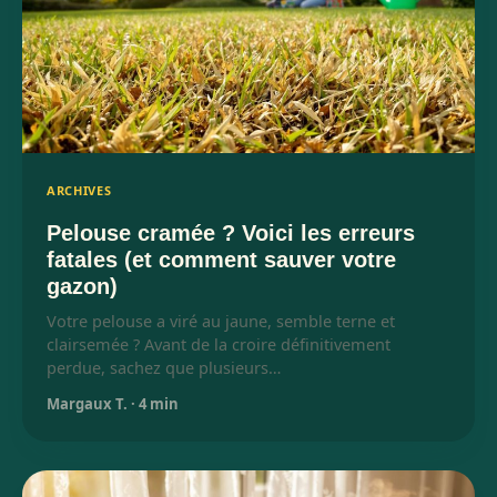
ARCHIVES
Pelouse cramée ? Voici les erreurs
fatales (et comment sauver votre
gazon)
Votre pelouse a viré au jaune, semble terne et
clairsemée ? Avant de la croire définitivement
perdue, sachez que plusieurs…
Margaux T.
·
4 min