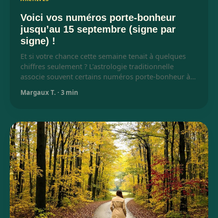
Voici vos numéros porte-bonheur
jusqu’au 15 septembre (signe par
signe) !
Et si votre chance cette semaine tenait à quelques
chiffres seulement ? L’astrologie traditionnelle
associe souvent certains numéros porte-bonheur à…
Margaux T.
·
3 min