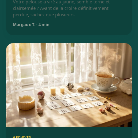
Votre pelouse a viré au jaune, semble terne et
clairsemée ? Avant de la croire définitivement
perdue, sachez que plusieurs…
Margaux T.
·
4 min
ARCHIVES