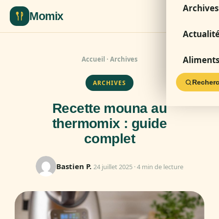
Archives
Momix
Actualit
Aliment
Accueil
·
Archives
Recherc
ARCHIVES
Recette mouna au
thermomix : guide
complet
Bastien P.
24 juillet 2025 · 4 min de lecture