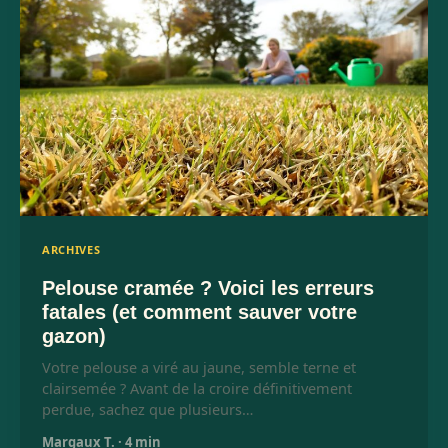
ARCHIVES
Pelouse cramée ? Voici les erreurs
fatales (et comment sauver votre
gazon)
Votre pelouse a viré au jaune, semble terne et
clairsemée ? Avant de la croire définitivement
perdue, sachez que plusieurs…
Margaux T.
·
4 min