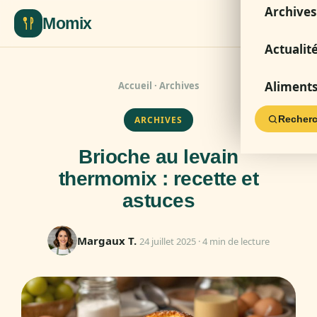
Archives
Momix
Actualit
Aliment
Accueil
·
Archives
Recherc
ARCHIVES
Brioche au levain
thermomix : recette et
astuces
Margaux T.
24 juillet 2025 · 4 min de lecture