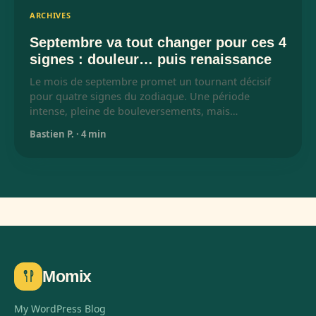
ARCHIVES
Septembre va tout changer pour ces 4
signes : douleur… puis renaissance
Le mois de septembre promet un tournant décisif
pour quatre signes du zodiaque. Une période
intense, pleine de bouleversements, mais…
Bastien P.
·
4 min
Momix
My WordPress Blog