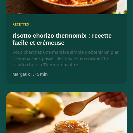
RECETTES
risotto chorizo thermomix : recette
facile et crémeuse
Vous cherchez une manière simple d’obtenir un plat
crémeux sans passer des heures en cuisine ? Le
risotto chorizo Thermomix offre…
Margaux T.
·
5 min