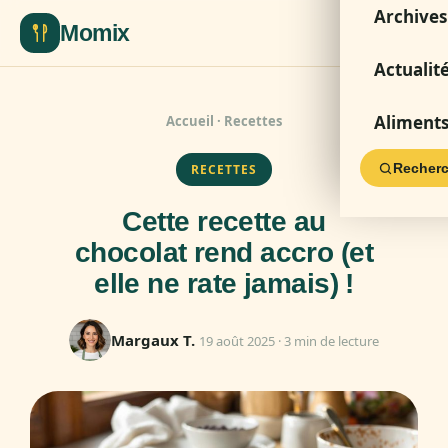
Archives
Momix
Actualit
Aliment
Accueil
·
Recettes
Recherc
RECETTES
Cette recette au
chocolat rend accro (et
elle ne rate jamais) !
Margaux T.
19 août 2025 · 3 min de lecture