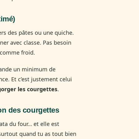
timé)
ers des pâtes ou une quiche.
ner avec classe. Pas besoin
d comme froid.
demande un minimum de
ence. Et c’est justement celui
gorger les courgettes
.
son des courgettes
ta du four… et elle est
 surtout quand tu as tout bien