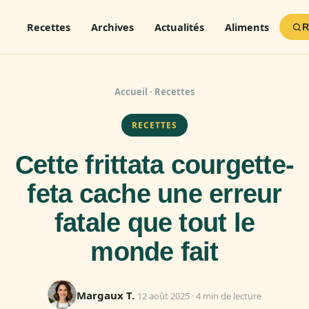
Recettes
Archives
Actualités
Aliments
R
Accueil
·
Recettes
RECETTES
Cette frittata courgette-
feta cache une erreur
fatale que tout le
monde fait
Margaux T.
12 août 2025 · 4 min de lecture