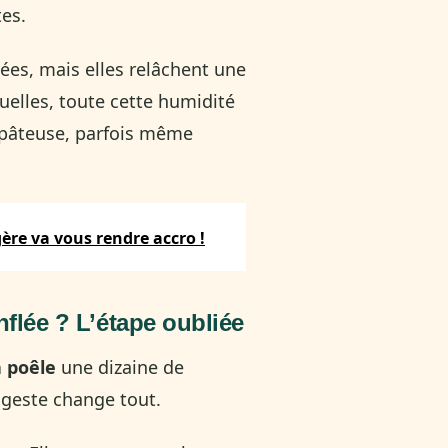
tes.
pées, mais elles relâchent une
 quelles, toute cette humidité
, pâteuse, parfois même
égère va vous rendre accro !
nflée ? L’étape oubliée
a poêle
une dizaine de
 geste change tout.