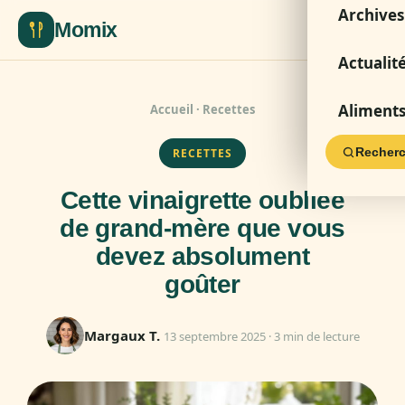
Archives
Momix
Actualit
Aliment
Accueil
·
Recettes
Recherc
RECETTES
Cette vinaigrette oubliée
de grand-mère que vous
devez absolument
goûter
Margaux T.
13 septembre 2025 · 3 min de lecture