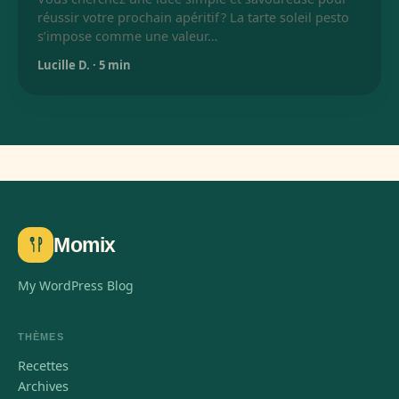
réussir votre prochain apéritif ? La tarte soleil pesto
s’impose comme une valeur…
Lucille D.
·
5 min
Momix
My WordPress Blog
THÈMES
Recettes
Archives