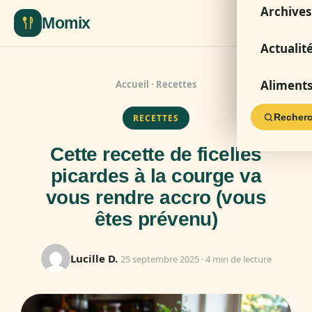
Archives
Momix
Actualit
Aliment
Accueil
·
Recettes
Recherc
RECETTES
Cette recette de ficelles
picardes à la courge va
vous rendre accro (vous
êtes prévenu)
Lucille D.
25 septembre 2025 · 4 min de lecture