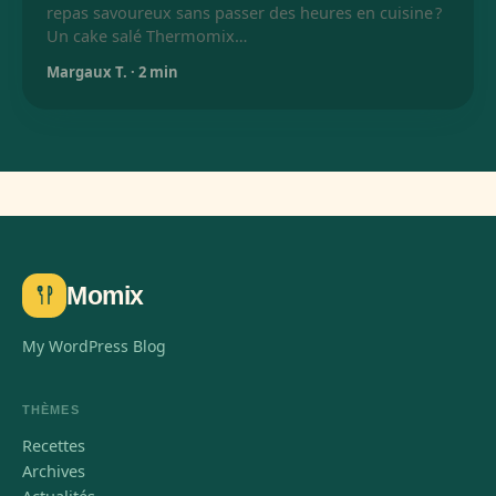
repas savoureux sans passer des heures en cuisine ?
Un cake salé Thermomix…
Margaux T.
·
2 min
Momix
My WordPress Blog
THÈMES
Recettes
Archives
Actualités