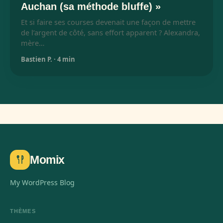
Auchan (sa méthode bluffe) »
Et si faire ses courses devenait une façon de mettre
de l’argent de côté, sans effort apparent ? Alexandra,
mère…
Bastien P.
·
4 min
Momix
My WordPress Blog
THÈMES