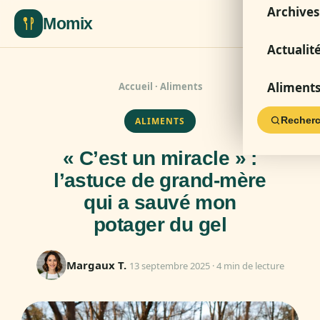
Archives
Momix
Actualit
Aliment
Accueil
·
Aliments
Recherc
ALIMENTS
« C’est un miracle » :
l’astuce de grand-mère
qui a sauvé mon
potager du gel
Margaux T.
13 septembre 2025 · 4 min de lecture