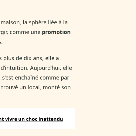
maison, la sphère liée à la
rgir, comme une
promotion
s.
 plus de dix ans, elle a
’intuition. Aujourd’hui, elle
ut s’est enchaîné comme par
t trouvé un local, monté son
ont vivre un choc inattendu