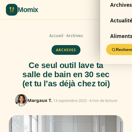
Archives
Momix
Actualit
Aliment
Accueil
·
Archives
Recherc
ARCHIVES
Ce seul outil lave ta
salle de bain en 30 sec
(et tu l’as déjà chez toi)
Margaux T.
13 septembre 2025 · 4 min de lecture