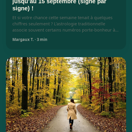
jusqu’au 15 septembre (signe par
signe) !
Et si votre chance cette semaine tenait à quelques
chiffres seulement ? L’astrologie traditionnelle
associe souvent certains numéros porte-bonheur à…
Margaux T.
·
3 min