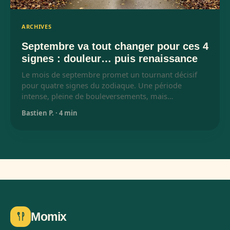
ARCHIVES
Septembre va tout changer pour ces 4
signes : douleur… puis renaissance
Le mois de septembre promet un tournant décisif
pour quatre signes du zodiaque. Une période
intense, pleine de bouleversements, mais…
Bastien P.
·
4 min
Momix