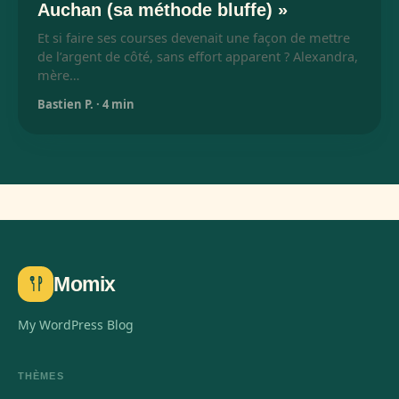
Auchan (sa méthode bluffe) »
Et si faire ses courses devenait une façon de mettre
de l’argent de côté, sans effort apparent ? Alexandra,
mère…
Bastien P.
·
4 min
Momix
My WordPress Blog
THÈMES