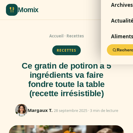
Archives
Momix
Actualit
Aliment
Accueil
·
Recettes
Recherc
RECETTES
Ce gratin de potiron à 5
ingrédients va faire
fondre toute la table
(recette irrésistible)
Margaux T.
28 septembre 2025 · 3 min de lecture