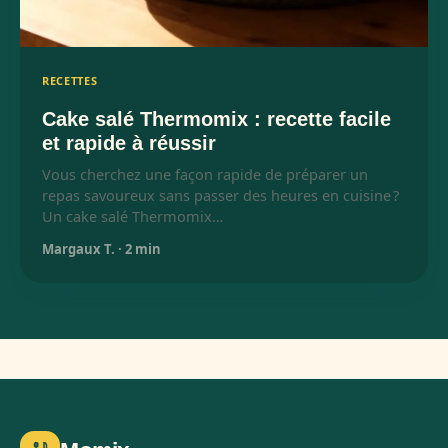
RECETTES
Cake salé Thermomix : recette facile
et rapide à réussir
Vous cherchez une façon rapide de préparer un
repas savoureux sans passer des heures en cuisine ?
Un cake salé Thermomix…
Margaux T.
·
2 min