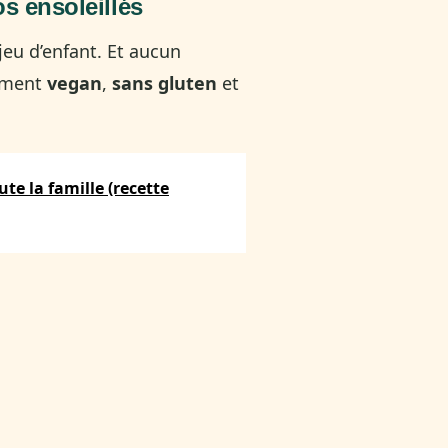
os ensoleillés
i jeu d’enfant. Et aucun
lement
vegan
,
sans gluten
et
te la famille (recette