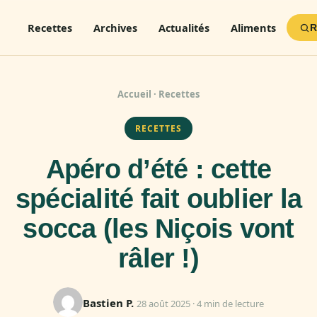
Recettes
Archives
Actualités
Aliments
R
Accueil
·
Recettes
RECETTES
Apéro d’été : cette
spécialité fait oublier la
socca (les Niçois vont
râler !)
Bastien P.
28 août 2025 · 4 min de lecture