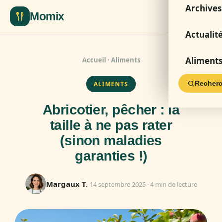
Archives
Momix
Actualit
Aliment
Accueil
·
Aliments
Recherc
ALIMENTS
Abricotier, pêcher : la
taille à ne pas rater
(sinon maladies
garanties !)
Margaux T.
14 septembre 2025 · 4 min de lecture