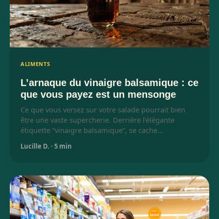
ALIMENTS
L’arnaque du vinaigre balsamique : ce
que vous payez est un mensonge
Ce que vous versez sur votre salade pourrait bien
être une vaste supercherie. Derrière l’élégante
étiquette “vinaigre balsamique”, se cache…
Lucille D.
·
5 min