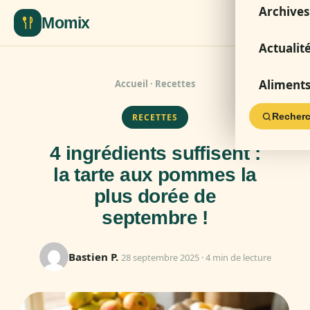
Archives
Momix
Actualit
Aliment
Accueil
·
Recettes
Recherc
RECETTES
4 ingrédients suffisent :
la tarte aux pommes la
plus dorée de
septembre !
Bastien P.
28 septembre 2025 · 4 min de lecture