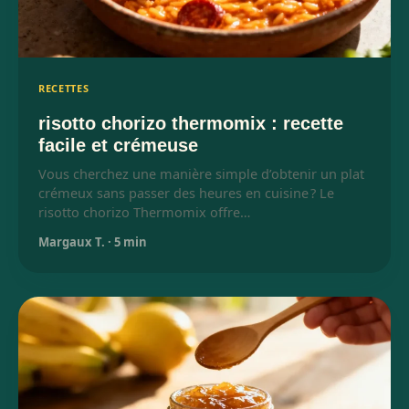
RECETTES
risotto chorizo thermomix : recette
facile et crémeuse
Vous cherchez une manière simple d’obtenir un plat
crémeux sans passer des heures en cuisine ? Le
risotto chorizo Thermomix offre…
Margaux T.
·
5 min